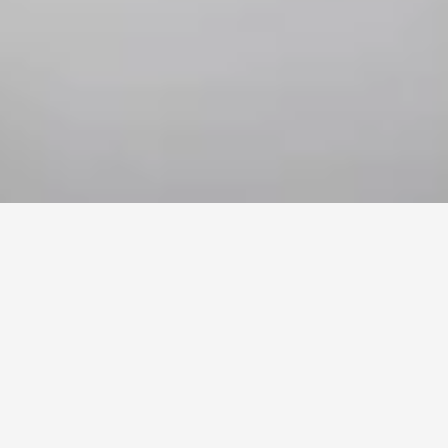
聯絡我們
光訊息LightEnergy技術，為生活帶來健康與清覺醒
——從日常滋養到身心平衡的每一刻。
名字
姓氏